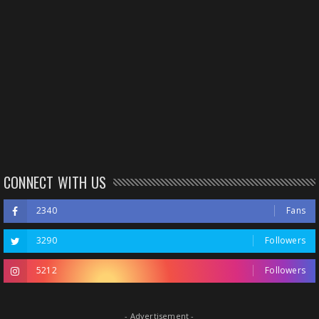
CONNECT WITH US
2340
Fans
3290
Followers
5212
Followers
- Advertisement -