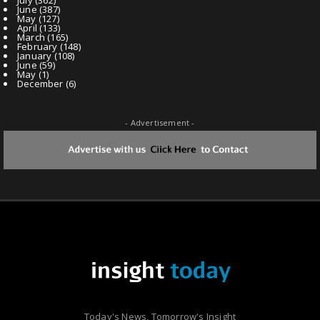
June
(387)
May
(127)
April
(133)
March
(165)
February
(148)
January
(108)
June
(59)
May
(1)
December
(6)
- Advertisement -
Today's News, Tomorrow's Insight