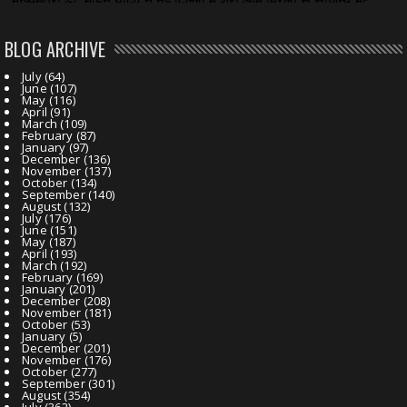
BLOG ARCHIVE
July
(64)
June
(107)
May
(116)
April
(91)
March
(109)
February
(87)
January
(97)
December
(136)
November
(137)
October
(134)
September
(140)
August
(132)
July
(176)
June
(151)
May
(187)
April
(193)
March
(192)
February
(169)
January
(201)
December
(208)
November
(181)
October
(53)
January
(5)
December
(201)
November
(176)
October
(277)
September
(301)
August
(354)
July
(362)