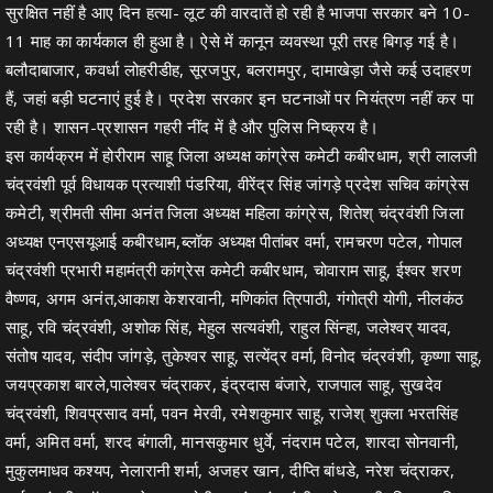
सुरक्षित नहीं है आए दिन हत्या- लूट की वारदातें हो रही है भाजपा सरकार बने 10-
11 माह का कार्यकाल ही हुआ है। ऐसे में कानून व्यवस्था पूरी तरह बिगड़ गई है।
बलौदाबाजार, कवर्धा लोहरीडीह, सूरजपुर, बलरामपुर, दामाखेड़ा जैसे कई उदाहरण
हैं, जहां बड़ी घटनाएं हुई है। प्रदेश सरकार इन घटनाओं पर नियंत्रण नहीं कर पा
रही है। शासन-प्रशासन गहरी नींद में है और पुलिस निष्क्रय है।
इस कार्यक्रम में होरीराम साहू जिला अध्यक्ष कांग्रेस कमेटी कबीरधाम, श्री लालजी
चंद्रवंशी पूर्व विधायक प्रत्याशी पंडरिया, वीरेंद्र सिंह जांगड़े प्रदेश सचिव कांग्रेस
कमेटी, श्रीमती सीमा अनंत जिला अध्यक्ष महिला कांग्रेस, शितेश् चंद्रवंशी जिला
अध्यक्ष एनएसयूआई कबीरधाम,ब्लॉक अध्यक्ष पीतांबर वर्मा, रामचरण पटेल, गोपाल
चंद्रवंशी प्रभारी महामंत्री कांग्रेस कमेटी कबीरधाम, चोवाराम साहू, ईश्वर शरण
वैष्णव, अगम अनंत,आकाश केशरवानी, मणिकांत त्रिपाठी, गंगोत्री योगी, नीलकंठ
साहू, रवि चंद्रवंशी, अशोक सिंह, मेहुल सत्यवंशी, राहुल सिंन्हा, जलेश्वर् यादव,
संतोष यादव, संदीप जांगड़े, तुकेश्वर साहू, सत्येंद्र वर्मा, विनोद चंद्रवंशी, कृष्णा साहू,
जयप्रकाश बारले,पालेश्वर चंद्राकर, इंद्रदास बंजारे, राजपाल साहू, सुखदेव
चंद्रवंशी, शिवप्रसाद वर्मा, पवन मेरवी, रमेशकुमार साहू, राजेश् शुक्ला भरतसिंह
वर्मा, अमित वर्मा, शरद बंगाली, मानसकुमार धुर्वे, नंदराम पटेल, शारदा सोनवानी,
मुकुलमाधव कश्यप, नेलारानी शर्मा, अजहर खान, दीप्ति बांधडे, नरेश चंद्राकर,