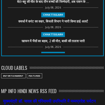
बेटा-बहू की मौत के बाद तीन बच्चों की जिम्मेदारी, अब राशन के ...
July 08, 2026
CHHATTISGARH
कवर्धा में करंट का कहर, बिजली विभाग ने जारी किया हाई अलर्ट
July 08, 2026
CHHATTISGARH
खारून में भैंसों का बहाव, 2 की मौत, बाकी की तलाश जारी
July 08, 2026
CHHATTISGARH
तीन साल से फरार रामगोपाल पर फिर शिकंजा, बेटे से पूछताछ
CLOUD LABELS
July 08, 2026
CHHATTISGARH
ENTERTAINMENT
FEATURED
अनुकंपा नियुक्ति में लापरवाही, हाई कोर्ट ने मांगा जवाब
July 08, 2026
MP INFO HINDI NEWS RSS FEED
CHHATTISGARH
महादेव ऐप केस में बड़ा एक्शन, सौरभ चंद्राकर हिरासत में