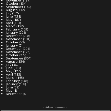
November
(137)
October
(134)
September
(140)
August
(132)
July
(176)
June
(151)
May
(187)
April
(193)
March
(192)
February
(169)
January
(201)
December
(208)
November
(181)
October
(53)
January
(5)
December
(201)
November
(176)
October
(277)
September
(301)
August
(354)
July
(362)
June
(387)
May
(127)
April
(133)
March
(165)
February
(148)
January
(108)
June
(59)
May
(1)
December
(6)
- Advertisement -