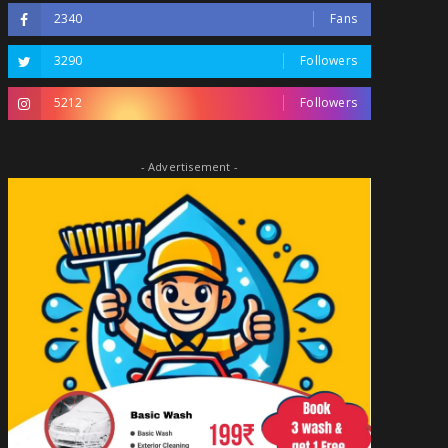
2340
Fans
3290
Followers
5212
Followers
- Advertisement -