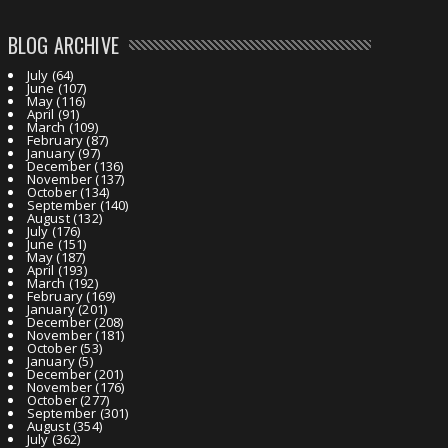
BLOG ARCHIVE
July
(64)
June
(107)
May
(116)
April
(91)
March
(109)
February
(87)
January
(97)
December
(136)
November
(137)
October
(134)
September
(140)
August
(132)
July
(176)
June
(151)
May
(187)
April
(193)
March
(192)
February
(169)
January
(201)
December
(208)
November
(181)
October
(53)
January
(5)
December
(201)
November
(176)
October
(277)
September
(301)
August
(354)
July
(362)