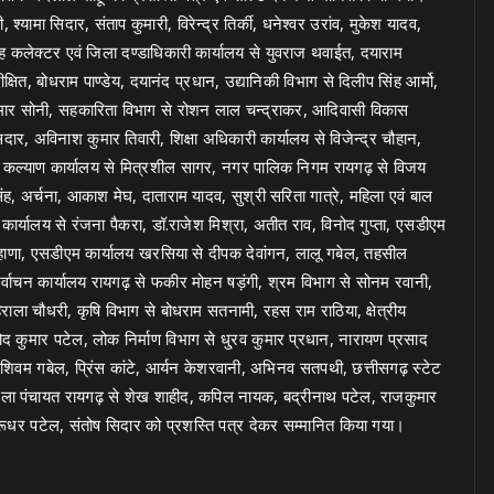
यामा सिदार, संताप कुमारी, विरेन्द्र तिर्की, धनेश्वर उरांव, मुकेश यादव,
 कलेक्टर एवं जिला दण्डाधिकारी कार्यालय से युवराज थवाईत, दयाराम
षित, बोधराम पाण्डेय, दयानंद प्रधान, उद्यानिकी विभाग से दिलीप सिंह आर्मो,
ु कुमार सोनी, सहकारिता विभाग से रोशन लाल चन्द्राकर, आदिवासी विकास
ार, अविनाश कुमार तिवारी, शिक्षा अधिकारी कार्यालय से विजेन्द्र चौहान,
 कल्याण कार्यालय से मित्रशील सागर, नगर पालिक निगम रायगढ़ से विजय
ंह, अर्चना, आकाश मेघ, दाताराम यादव, सुश्री सरिता गात्रे, महिला एवं बाल
कार्यालय से रंजना पैकरा, डॉ.राजेश मिश्रा, अतीत राव, विनोद गुप्ता, एसडीएम
 महाणा, एसडीएम कार्यालय खरसिया से दीपक देवांगन, लालू गबेल, तहसील
निर्वाचन कार्यालय रायगढ़ से फकीर मोहन षड़ंगी, श्रम विभाग से सोनम रवानी,
ा चौधरी, कृषि विभाग से बोधराम सतनामी, रहस राम राठिया, क्षेत्रीय
रमोद कुमार पटेल, लोक निर्माण विभाग से धु्रव कुमार प्रधान, नारायण प्रसाद
से शिवम गबेल, प्रिंस कांटे, आर्यन केशरवानी, अभिनव सतपथी, छत्तीसगढ़ स्टेट
न, जिला पंचायत रायगढ़ से शेख शाहीद, कपिल नायक, बद्रीनाथ पटेल, राजकुमार
रूधर पटेल, संतोष सिदार को प्रशस्ति पत्र देकर सम्मानित किया गया।