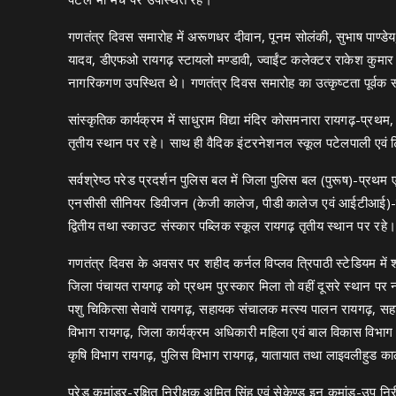
गणतंत्र दिवस समारोह में अरूणधर दीवान, पूनम सोलंकी, सुभाष पाण्डेय
यादव, डीएफओ रायगढ़ स्टायलो मण्डावी, ज्वाईंट कलेक्टर राकेश कुमार 
नागरिकगण उपस्थित थे। गणतंत्र दिवस समारोह का उत्कृष्टता पूर्वक स
सांस्कृतिक कार्यक्रम में साधुराम विद्या मंदिर कोसमनारा रायगढ़-प्रथम,
तृतीय स्थान पर रहे। साथ ही वैदिक इंटरनेशनल स्कूल पटेलपाली एवं ट
सर्वश्रेष्ठ परेड प्रदर्शन पुलिस बल में जिला पुलिस बल (पुरूष)-प्रथम
एनसीसी सीनियर डिवीजन (केजी कालेज, पीडी कालेज एवं आईटीआई)-प
द्वितीय तथा स्काउट संस्कार पब्लिक स्कूल रायगढ़ तृतीय स्थान पर रहे।
गणतंत्र दिवस के अवसर पर शहीद कर्नल विप्लव त्रिपाठी स्टेडियम में शास
जिला पंचायत रायगढ़ को प्रथम पुरस्कार मिला तो वहीं दूसरे स्थान पर
पशु चिकित्सा सेवायें रायगढ़, सहायक संचालक मत्स्य पालन रायगढ़, सहा
विभाग रायगढ़, जिला कार्यक्रम अधिकारी महिला एवं बाल विकास विभाग
कृषि विभाग रायगढ़, पुलिस विभाग रायगढ़, यातायात तथा लाइवलीहुड काले
परेड कमांडर-रक्षित निरीक्षक अमित सिंह एवं सेकेण्ड इन कमांड-उप निर