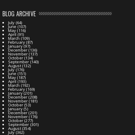
BLOG ARCHIVE
July
(64)
June
(107)
May
(116)
April
(91)
March
(109)
February
(87)
January
(97)
December
(136)
November
(137)
October
(134)
September
(140)
August
(132)
July
(176)
June
(151)
May
(187)
April
(193)
March
(192)
February
(169)
January
(201)
December
(208)
November
(181)
October
(53)
January
(5)
December
(201)
November
(176)
October
(277)
September
(301)
August
(354)
July
(362)