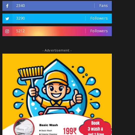
2340
Fans
3290
Followers
5212
Followers
- Advertisement -