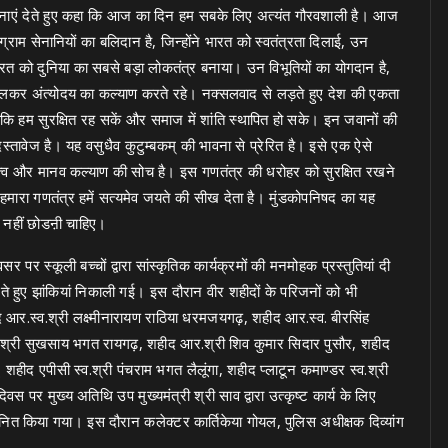
ामनाएं देते हुए कहा कि आज का दिन हम सबके लिए अत्यंत गौरवशाली है। आज
्राम सेनानियों का बलिदान है, जिन्होंने भारत को स्वतंत्रता दिलाई, उन
 भारत को दुनिया का सबसे बड़ा लोकतंत्र बनाया। उन विभूतियों का योगदान है,
पर चलकर अंत्योदय का कल्याण करते रहे। नक्सलवाद से लड़ते हुए देश की एकता
ि हम सुरक्षित रह सकें और समाज में शांति स्थापित हो सके। इन जवानों की
तावेज है। यह वसुधैव कुटुम्बकम् की भावना से प्रेरित है। इसे एक ऐसे
 बंधुत्व और मानव कल्याण की सोच है। इस गणतंत्र की धरोहर को सुरक्षित रखने
ै। हमारा गणतंत्र हमें सत्यमेव जयते की सीख देता है। मुंडकोपनिषद का यह
मीद नहीं छोडऩी चाहिए।
र पर स्कूली बच्चों द्वारा सांस्कृतिक कार्यक्रमों की मनमोहक प्रस्तुतियां दी
ते हुए झांकियां निकाली गई। इस दौरान वीर शहीदों के परिजनों को भी
द आर.स्व.श्री लक्ष्मीनारायण राठिया धरमजयगढ़, शहीद आर.स्व. बीरसिंह
.श्री सुखसाय भगत रायगढ़, शहीद आर.श्री शिव कुमार सिदार पुसौर, शहीद
शहीद एपीसी स्व.श्री पंचराम भगत लैलूंगा, शहीद प्लाटून कमाण्डर स्व.श्री
स पर मुख्य अतिथि उप मुख्यमंत्री श्री साव द्वारा उत्कृष्ट कार्य के लिए
्मानित किया गया। इस दौरान कलेक्टर कार्तिकेया गोयल, पुलिस अधीक्षक दिव्यांग