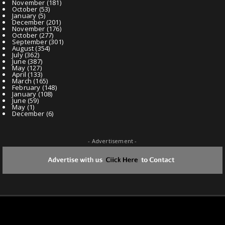
November
(181)
October
(53)
January
(5)
December
(201)
November
(176)
October
(277)
September
(301)
August
(354)
July
(362)
June
(387)
May
(127)
April
(133)
March
(165)
February
(148)
January
(108)
June
(59)
May
(1)
December
(6)
- Advertisement -