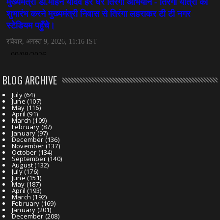
BLOG ARCHIVE
July
(64)
June
(107)
May
(116)
April
(91)
March
(109)
February
(87)
January
(97)
December
(136)
November
(137)
October
(134)
September
(140)
August
(132)
July
(176)
June
(151)
May
(187)
April
(193)
March
(192)
February
(169)
January
(201)
December
(208)