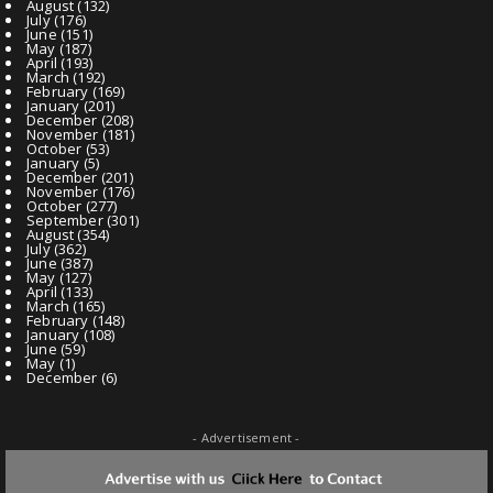
August
(132)
July
(176)
June
(151)
May
(187)
April
(193)
March
(192)
February
(169)
January
(201)
December
(208)
November
(181)
October
(53)
January
(5)
December
(201)
November
(176)
October
(277)
September
(301)
August
(354)
July
(362)
June
(387)
May
(127)
April
(133)
March
(165)
February
(148)
January
(108)
June
(59)
May
(1)
December
(6)
- Advertisement -