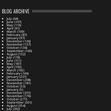
BLOG ARCHIVE
July
(64)
June
(107)
May
(116)
April
(91)
March
(109)
February
(87)
January
(97)
December
(136)
November
(137)
October
(134)
September
(140)
August
(132)
July
(176)
June
(151)
May
(187)
April
(193)
March
(192)
February
(169)
January
(201)
December
(208)
November
(181)
October
(53)
January
(5)
December
(201)
November
(176)
October
(277)
September
(301)
August
(354)
July
(362)