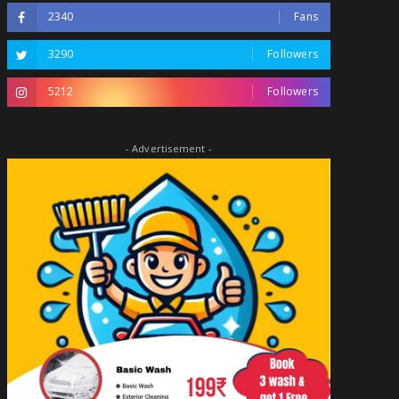
2340
Fans
3290
Followers
5212
Followers
- Advertisement -