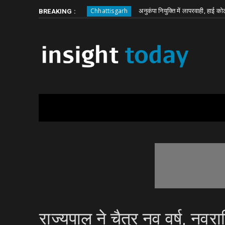
Thursday, August 6
About
Write for Us
, बेटे से पूछताछ
अनुकंपा नियुक्ति में लापरवाही, हाई कोर्ट ने मांगा ज
Chhattisgarh
BREAKING :
राज्यपाल ने चैत्र नव वर्ष, नवरा