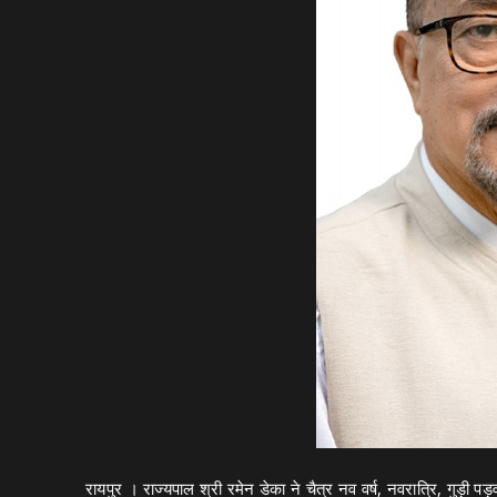
रायपुर । राज्यपाल श्री रमेन डेका ने चैत्र नव वर्ष, नवरात्रि, गुड़ी प