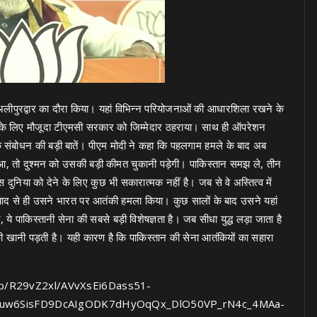
 के अलीपुरद्वार का दौरा किया। यहां विभिन्न परियोजनाओं की आधारशिला रखने के
 के लिए मौजूदा टीएमसी सरकार को जिम्मेदार ठहराया। साथ ही ऑपरेशन
े संबोधन की बड़ी बातें। पीएम मोदी ने कहा कि पहलगाम हमले के बाद अब
आ, तो दुश्मन को उसकी बड़ी कीमत चुकानी पड़ेगी। पाकिस्तान समझ ले, तीन
स दुनिया को देने के लिए कुछ भी सकारात्मक नहीं है। जब से वे अस्तित्व में
े बाद से ही उसने भारत पर आतंकी हमला किया। कुछ सालों के बाद उसने यहां
े पाकिस्तानी सेना की सबसे बड़ी विशेषज्ञता है। जब सीधा युद्ध लड़ा जाता है
ी खानी पड़ती है। यही कारण है कि पाकिस्तान की सेना आतंकियों का सहारा
g/b/R29vZ2xl/AVvXsEi6Dass51-
Muw6SisFD9DcAIgODK7dHyOqQx_DlO50VP_rN4c_4MAa-