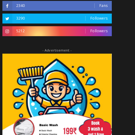
2340
Fans
3290
Followers
5212
Followers
- Advertisement -