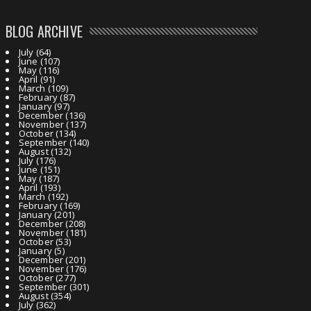
BLOG ARCHIVE
July
(64)
June
(107)
May
(116)
April
(91)
March
(109)
February
(87)
January
(97)
December
(136)
November
(137)
October
(134)
September
(140)
August
(132)
July
(176)
June
(151)
May
(187)
April
(193)
March
(192)
February
(169)
January
(201)
December
(208)
November
(181)
October
(53)
January
(5)
December
(201)
November
(176)
October
(277)
September
(301)
August
(354)
July
(362)