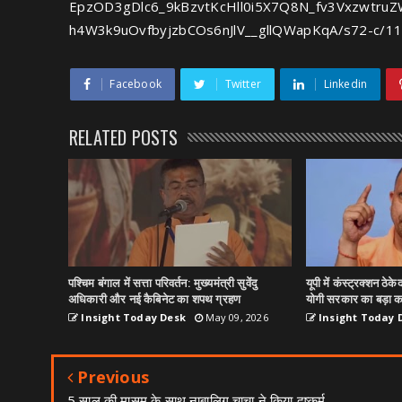
EpzOD3gDlc6_9kBzvtKcHll0i5X7Q8N_fv3Vxzwtru
h4W3k9uOvfbyjzbCOs6nJlV__gllQWapKqA/s72-c/11.
Facebook
Twitter
Linkedin
RELATED POSTS
पश्चिम बंगाल में सत्ता परिवर्तन: मुख्यमंत्री सुवेंदु
यूपी में कंस्ट्रक्शन ठेक
अधिकारी और नई कैबिनेट का शपथ ग्रहण
योगी सरकार का बड़ा 
Insight Today Desk
May 09, 2026
Insight Today 
Previous
5 साल की मासूम के साथ नाबालिग चाचा ने किया दुष्कर्म...