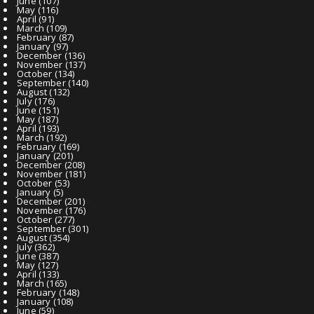
June
(107)
May
(116)
April
(91)
March
(109)
February
(87)
January
(97)
December
(136)
November
(137)
October
(134)
September
(140)
August
(132)
July
(176)
June
(151)
May
(187)
April
(193)
March
(192)
February
(169)
January
(201)
December
(208)
November
(181)
October
(53)
January
(5)
December
(201)
November
(176)
October
(277)
September
(301)
August
(354)
July
(362)
June
(387)
May
(127)
April
(133)
March
(165)
February
(148)
January
(108)
June
(59)