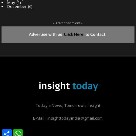
May
(1)
December
(6)
- Advertisement -
Today's News, Tomorrow's Insight
E-Mail : insighttodayindia@gmail.com
Share
Share
WhatsApp
WhatsApp