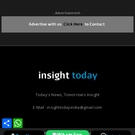
- Advertisement -
Today's News, Tomorrow's Insight
E-Mail : insighttodayindia@gmail.com
Share
Share
WhatsApp
WhatsApp
Copyright ©
2026 | Insight Today | All Rights Reserved