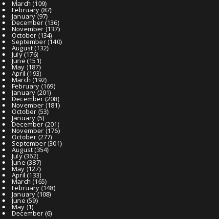
March
(109)
February
(87)
January
(97)
December
(136)
November
(137)
October
(134)
September
(140)
August
(132)
July
(176)
June
(151)
May
(187)
April
(193)
March
(192)
February
(169)
January
(201)
December
(208)
November
(181)
October
(53)
January
(5)
December
(201)
November
(176)
October
(277)
September
(301)
August
(354)
July
(362)
June
(387)
May
(127)
April
(133)
March
(165)
February
(148)
January
(108)
June
(59)
May
(1)
December
(6)