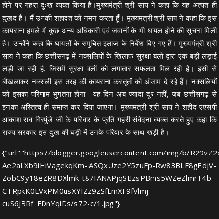
होने पर गहरा दुःख व्यक्त किया है।मुख्यमंत्री श्री साय ने कहा कि यह अत्यंत ही
दुखद है। मैं उनकी शहादत को नमन करता हूँ। मुख्यमंत्री श्री साय ने कहा कि इस
कायराना हमले में कुछ अन्य अधिकारी एवं जवानों के भी घायल होने की सूचना मिली
है। उन्होंने कहा कि घायलों के समुचित इलाज के निर्देश दिए गए हैं। मुख्यमंत्री श्री
साय ने कहा कि छत्तीसगढ़ में नक्सलियों के खिलाफ सुरक्षा बलों द्वारा एक बड़ी लड़ाई
लड़ी जा रही है, जिसमें सुरक्षा बलों को लगातार सफलता मिल रही है। इसी से
बौखलाकर नक्सली इस तरह की कायराना करतूतों को अंजाम दे रहे हैं। नक्सलियों
को इसका परिणाम भुगतना होगा। वह दिन अब ज्यादा दूर नहीं, जब छत्तीसगढ़ से
इनका अस्तित्व ही समाप्त कर दिया जाएगा। मुख्यमंत्री श्री साय ने शहीद एएसपी
आकाश राव गिरपुंजे जी के परिवार के प्रति गहरी संवेदना व्यक्त करते हुए कहा कि
राज्य सरकार इस दुख की घड़ी में उनके परिवार के साथ खड़ी है।
{"url":"https://blogger.googleusercontent.com/img/b/
Ae2aLXb9iHiVagekqKm-iASQxUze2Y5zuFp-Rw83BLF8gEdjV-
ZobC9y18eZR8DXlmk-t87IANAPjqSBzsPBms5WZeZlmrT4b-
CTRpkK0LVxPM0usXYIZz9zSfLmXF9fVlmj-
cuS6JBRf_FDnYqlDs/s72-c/1.jpg"}