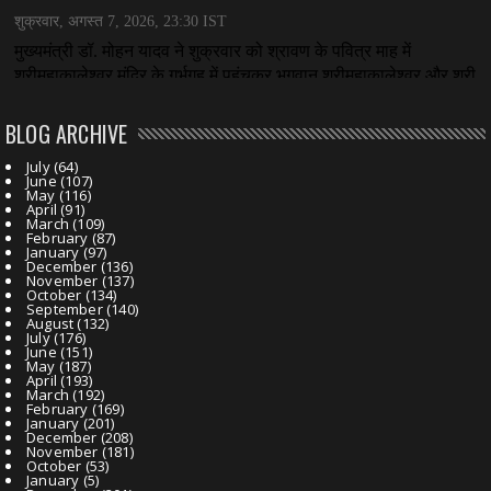
BLOG ARCHIVE
July
(64)
June
(107)
May
(116)
April
(91)
March
(109)
February
(87)
January
(97)
December
(136)
November
(137)
October
(134)
September
(140)
August
(132)
July
(176)
June
(151)
May
(187)
April
(193)
March
(192)
February
(169)
January
(201)
December
(208)
November
(181)
October
(53)
January
(5)