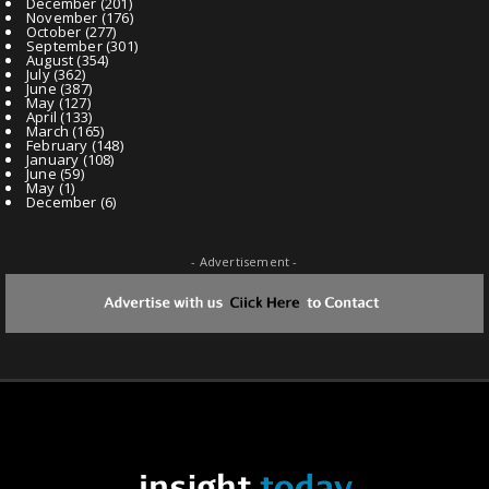
December
(201)
November
(176)
October
(277)
September
(301)
August
(354)
July
(362)
June
(387)
May
(127)
April
(133)
March
(165)
February
(148)
January
(108)
June
(59)
May
(1)
December
(6)
- Advertisement -