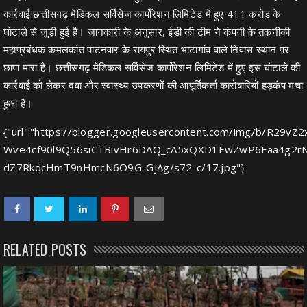
कार्रवाई छत्तीसगढ़ मेडिकल सर्विसेज कार्पोरेशन लिमिटेड में हुए 411 करोड़ के
घोटाले से जुड़ी हुई है। जानकारी के अनुसार, ईडी की टीम ने कंपनी के तकनीकी
महाप्रबंधक कमलकांत पाटनवार के रायपुर स्थित भाटागांव वाले निवास स्थान पर
छापा मारा है। छत्तीसगढ़ मेडिकल सर्विसेज कार्पोरेशन लिमिटेड में हुए इस घोटाले की
कार्रवाई को लेकर दवा और स्वास्थ्य उपकरणों की आपूर्तिकर्ता कारोबारियों हड़कंप मचा
हुआ है।
{"url":"https://blogger.googleusercontent.com/img/b/R
Wve4cf90l9Q56siCTBivHr6DAQ_cA5xQXD1EwZwP6Faa4g2r
dZ7RkdcHmT9nHmcN6O9G-GjAg/s72-c/17.jpg"}
RELATED POSTS