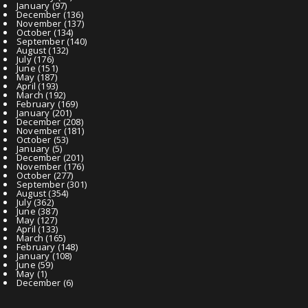
January
(97)
December
(136)
November
(137)
October
(134)
September
(140)
August
(132)
July
(176)
June
(151)
May
(187)
April
(193)
March
(192)
February
(169)
January
(201)
December
(208)
November
(181)
October
(53)
January
(5)
December
(201)
November
(176)
October
(277)
September
(301)
August
(354)
July
(362)
June
(387)
May
(127)
April
(133)
March
(165)
February
(148)
January
(108)
June
(59)
May
(1)
December
(6)