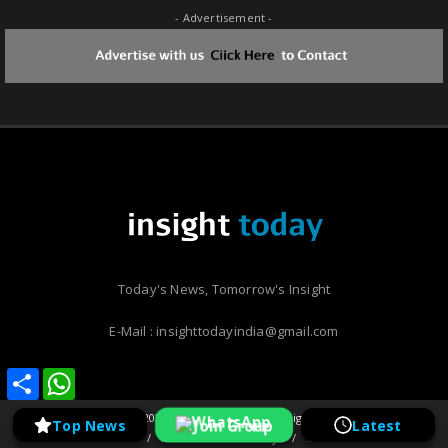
- Advertisement -
Today's News, Tomorrow's Insight
E-Mail : insighttodayindia@gmail.com
Share
Share
WhatsApp
WhatsApp
Copyright ©
2026 | Insight Today | All Rights Reserved
Join Group
Top News
Latest
Home
About Us
Privacy
Contact