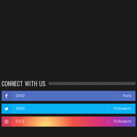
CONNECT WITH US
2340
Fans
3290
Followers
5212
Followers