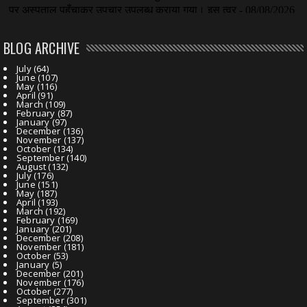
BLOG ARCHIVE
July
(64)
June
(107)
May
(116)
April
(91)
March
(109)
February
(87)
January
(97)
December
(136)
November
(137)
October
(134)
September
(140)
August
(132)
July
(176)
June
(151)
May
(187)
April
(193)
March
(192)
February
(169)
January
(201)
December
(208)
November
(181)
October
(53)
January
(5)
December
(201)
November
(176)
October
(277)
September
(301)