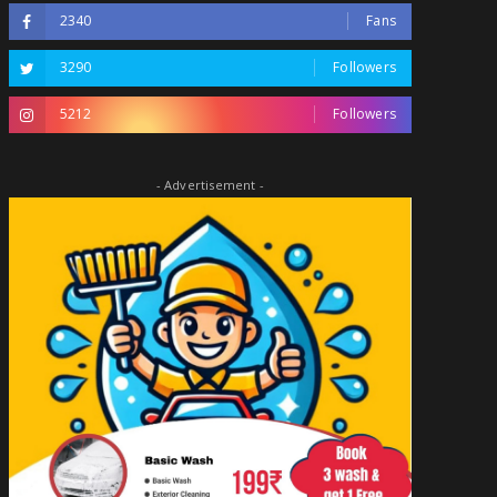
2340
Fans
3290
Followers
5212
Followers
- Advertisement -