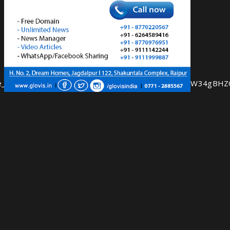
gOpP_e_9pzc1BJYPQsf2Km4IG61qlVtToZgdpFAwkTlMXdHW34g