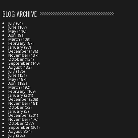
BLOG ARCHIVE
July
(64)
June
(107)
May
(116)
April
(91)
March
(109)
February
(87)
January
(97)
December
(136)
November
(137)
October
(134)
September
(140)
August
(132)
July
(176)
June
(151)
May
(187)
April
(193)
March
(192)
February
(169)
January
(201)
December
(208)
November
(181)
October
(53)
January
(5)
December
(201)
November
(176)
October
(277)
September
(301)
August
(354)
July
(362)