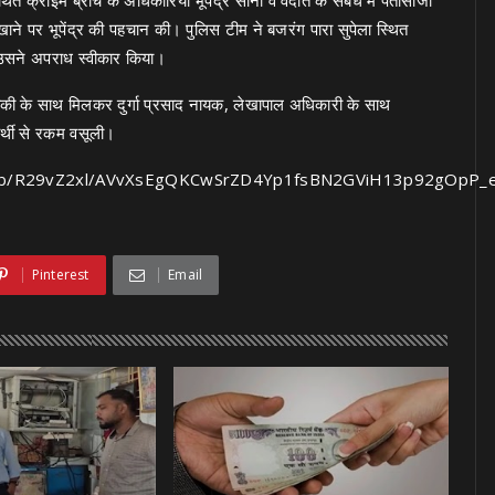
त क्राइम ब्रांच के अधिकारियों भूपेंद्र सोनी व वेदांत के संबंध में पतासाजी
दिखाने पर भूपेंद्र की पहचान की। पुलिस टीम ने बजरंग पारा सुपेला स्थित
ो उसने अपराध स्वीकार किया।
राकी के साथ मिलकर दुर्गा प्रसाद नायक, लेखापाल अधिकारी के साथ
ार्थी से रकम वसूली।
com/img/b/R29vZ2xl/AVvXsEgQKCwSrZD4Yp1fsBN2GViH13p92
Pinterest
Email