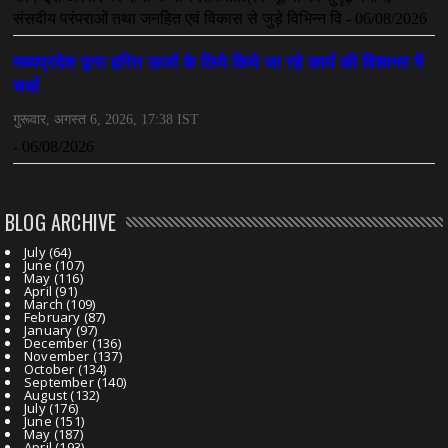
BLOG ARCHIVE
July
(64)
June
(107)
May
(116)
April
(91)
March
(109)
February
(87)
January
(97)
December
(136)
November
(137)
October
(134)
September
(140)
August
(132)
July
(176)
June
(151)
May
(187)
April
(193)