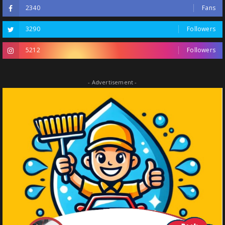
2340
Fans
3290
Followers
5212
Followers
- Advertisement -