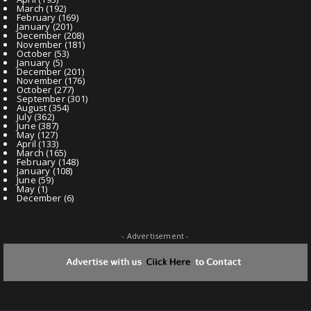
March
(192)
February
(169)
January
(201)
December
(208)
November
(181)
October
(53)
January
(5)
December
(201)
November
(176)
October
(277)
September
(301)
August
(354)
July
(362)
June
(387)
May
(127)
April
(133)
March
(165)
February
(148)
January
(108)
June
(59)
May
(1)
December
(6)
- Advertisement -