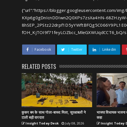
{"url":"https://blogger.googleusercontent.com/im
KXp6g0gDnIcnDDIwn2Q0XPs7zsXa4HN-68ZHzyW
8hSEP_2PStz22drpf1D5yYWftBFQg5C066Y9PL1
fOH_KjTOI9f71feyLCiZbcc_MleGXWUqdCCT6_bQ/s72
Facebook
Twitter
Linkedin
RELATED POSTS
कुकर बम के साथ गोला-बारूद मिला, सुरक्षाबलों ने
भाजपा विधायक भावना ब
टाली बड़ी वारदात
कहा
Insight Today Desk
July 08, 2026
Insight Today 