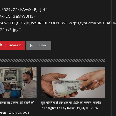
g/b/R29vZ2xl/AVvXsEgIJ-44-
4x-EGT3a6fWBH3-
E06CwTHTgFGxj6_wz0ROtueOO1LWHWqc0gypLamK5oDEAfZV
-c/3.jpg"}
Pinterest
Email
ोहरा का एक्शन, JE हटाने को
घूस मांगने वाले आरक्षक पर SSP का एक्शन, सस्पेंड
Insight Today Desk
July 08, 2026
Desk
July 08, 2026