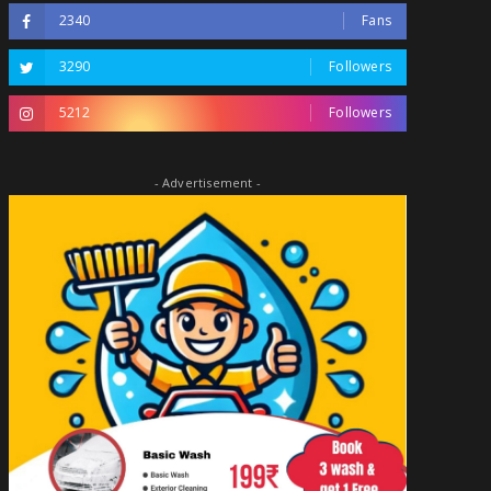
2340
Fans
3290
Followers
5212
Followers
- Advertisement -