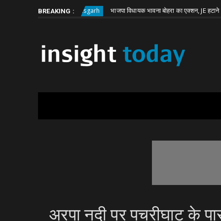
Thursday, August 6
About
Write for Us
वारदात
भाजपा विधायक भावना बोहरा का एक्शन, JE हटाने को कहा
Chhattisgarh
BREAKING :
अरपा नदी पर पचरीघाट के पास