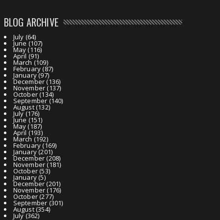
BLOG ARCHIVE
July
(64)
June
(107)
May
(116)
April
(91)
March
(109)
February
(87)
January
(97)
December
(136)
November
(137)
October
(134)
September
(140)
August
(132)
July
(176)
June
(151)
May
(187)
April
(193)
March
(192)
February
(169)
January
(201)
December
(208)
November
(181)
October
(53)
January
(5)
December
(201)
November
(176)
October
(277)
September
(301)
August
(354)
July
(362)