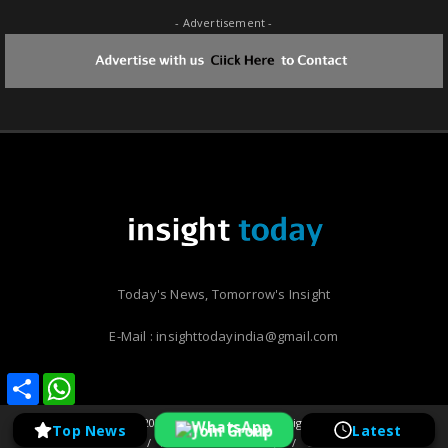
- Advertisement -
Today's News, Tomorrow's Insight
E-Mail : insighttodayindia@gmail.com
Share
Share
WhatsApp
WhatsApp
Copyright ©
2026 | Insight Today | All Rights Reserved
Join Group
Top News
Latest
Home
About Us
Privacy
Contact