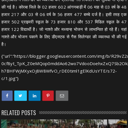
की गई है। कोरबा जिले के 02 हजार 602 आंगनबाड़ी में 06 माह से 03 वर्ष के 48
हजार 217 और 03 से 06 वर्ष के 56 हजार 477 बच्चे दर्ज है। इसी तरह एक
हजार 502 प्राइमरी स्कूल के 73 हजार 810 और 537 मिडिल स्कूल के 47
हजार 122 विद्यार्थी है। जो नाश्ते और मध्यान्ह भोजन से लाभान्वित हो रहे हैं। यहां
नाश्ते और भोजन पकाने के लिए डीएमएफ से गैस सिलेण्डर की व्यवस्था भी की गई
है।
{"url":"https://blogger.googleusercontent.com/img/b/R2
0cf8yt_TpK_Z0eMQop0mddAo62wo7VdooDoehxZxQ7Sb2Okx
h7BHFWjMXyxOj8W8WfvO_rDE0timl1gElKdUsYTE/s72-
c/1.jpg"}
RELATED POSTS