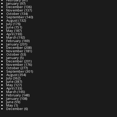
January
(97)
December
(136)
November
(137)
October
(134)
September
(140)
August
(132)
July
(176)
June
(151)
May
(187)
April
(193)
March
(192)
February
(169)
January
(201)
December
(208)
November
(181)
October
(53)
January
(5)
December
(201)
November
(176)
October
(277)
September
(301)
August
(354)
July
(362)
June
(387)
May
(127)
April
(133)
March
(165)
February
(148)
January
(108)
June
(59)
May
(1)
December
(6)