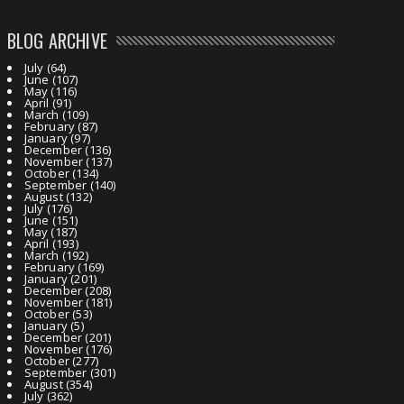
BLOG ARCHIVE
July
(64)
June
(107)
May
(116)
April
(91)
March
(109)
February
(87)
January
(97)
December
(136)
November
(137)
October
(134)
September
(140)
August
(132)
July
(176)
June
(151)
May
(187)
April
(193)
March
(192)
February
(169)
January
(201)
December
(208)
November
(181)
October
(53)
January
(5)
December
(201)
November
(176)
October
(277)
September
(301)
August
(354)
July
(362)