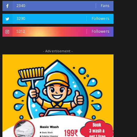
2340
Fans
3290
Followers
5212
Followers
- Advertisement -