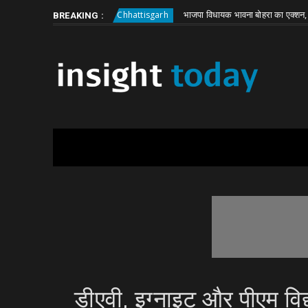
Thursday, August 6
About
Write for Us
ली बड़ी वारदात
भाजपा विधायक भावना बोहरा का एक्शन, JE हटाने को
Chhattisgarh
BREAKING :
डीएवी, इग्नाइट और पीएम वि