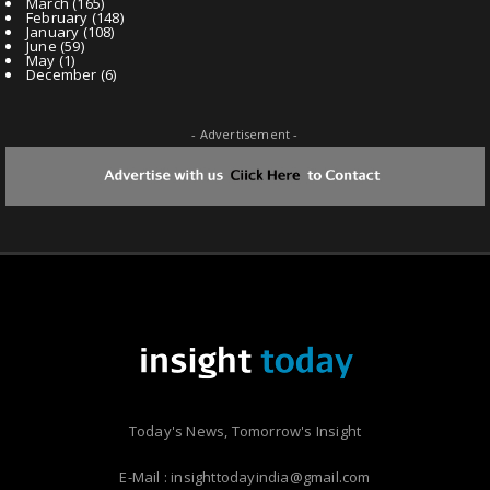
March
(165)
February
(148)
January
(108)
June
(59)
May
(1)
December
(6)
- Advertisement -
Today's News, Tomorrow's Insight
E-Mail : insighttodayindia@gmail.com