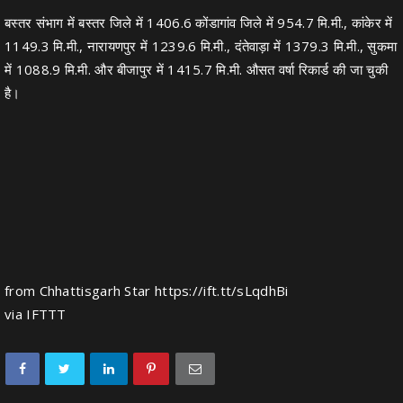
बस्तर संभाग में बस्तर जिले में 1406.6 कोंडागांव जिले में 954.7 मि.मी., कांकेर में
1149.3 मि.मी., नारायणपुर में 1239.6 मि.मी., दंतेवाड़ा में 1379.3 मि.मी., सुकमा
में 1088.9 मि.मी. और बीजापुर में 1415.7 मि.मी. औसत वर्षा रिकार्ड की जा चुकी
है।
from Chhattisgarh Star https://ift.tt/sLqdhBi
via
IFTTT