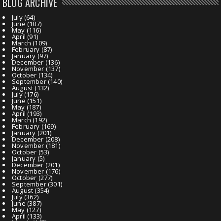
BLOG ARCHIVE
July
(64)
June
(107)
May
(116)
April
(91)
March
(109)
February
(87)
January
(97)
December
(136)
November
(137)
October
(134)
September
(140)
August
(132)
July
(176)
June
(151)
May
(187)
April
(193)
March
(192)
February
(169)
January
(201)
December
(208)
November
(181)
October
(53)
January
(5)
December
(201)
November
(176)
October
(277)
September
(301)
August
(354)
July
(362)
June
(387)
May
(127)
April
(133)