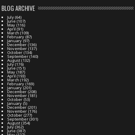
BLOG ARCHIVE
July
(64)
June
(107)
May
(116)
April
(91)
March
(109)
February
(87)
January
(97)
December
(136)
November
(137)
October
(134)
September
(140)
August
(132)
July
(176)
June
(151)
May
(187)
April
(193)
March
(192)
February
(169)
January
(201)
December
(208)
November
(181)
October
(53)
January
(5)
December
(201)
November
(176)
October
(277)
September
(301)
August
(354)
July
(362)
June
(387)
May
(127)