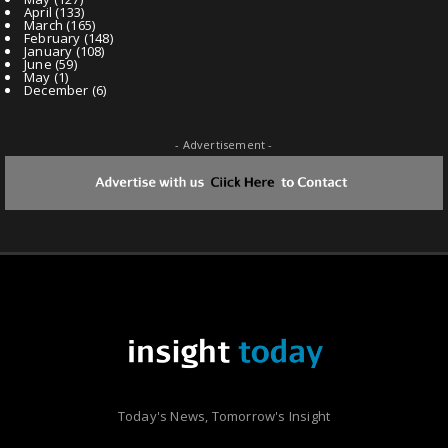
April
(133)
March
(165)
February
(148)
January
(108)
June
(59)
May
(1)
December
(6)
- Advertisement -
Today's News, Tomorrow's Insight