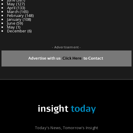
May
(127)
April
(133)
March
(165)
February
(148)
January
(108)
June
(59)
May
(1)
December
(6)
- Advertisement -
Today's News, Tomorrow's Insight