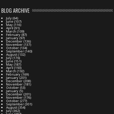
BLOG ARCHIVE
July
(64)
June
(107)
May
(116)
April
(91)
March
(109)
February
(87)
January
(97)
December
(136)
November
(137)
October
(134)
September
(140)
August
(132)
July
(176)
June
(151)
May
(187)
April
(193)
March
(192)
February
(169)
January
(201)
December
(208)
November
(181)
October
(53)
January
(5)
December
(201)
November
(176)
October
(277)
September
(301)
August
(354)
July
(362)
June
(387)