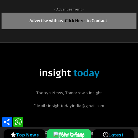
- Advertisement -
Today's News, Tomorrow's Insight
E-Mail : insighttodayindia@gmail.com
Share
Share
WhatsApp
WhatsApp
Copyright ©
2026 | Insight Today | All Rights Reserved
Join Group
Top News
Latest