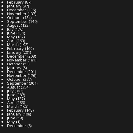
February
(87)
January
(97)
December
(136)
November
(137)
October
(134)
September
(140)
August
(132)
July
(176)
June
(151)
May
(187)
April
(193)
March
(192)
February
(169)
January
(201)
December
(208)
November
(181)
October
(53)
January
(5)
December
(201)
November
(176)
October
(277)
September
(301)
August
(354)
July
(362)
June
(387)
May
(127)
April
(133)
March
(165)
February
(148)
January
(108)
June
(59)
May
(1)
December
(6)