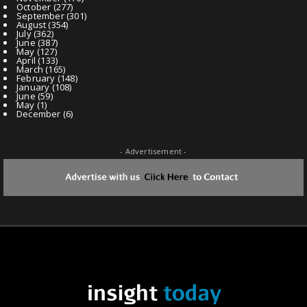
October
(277)
September
(301)
August
(354)
July
(362)
June
(387)
May
(127)
April
(133)
March
(165)
February
(148)
January
(108)
June
(59)
May
(1)
December
(6)
- Advertisement -