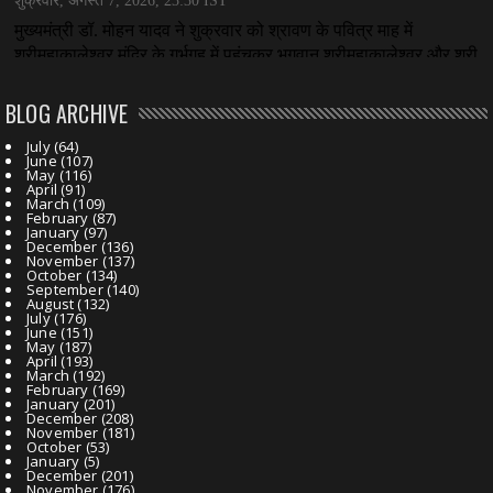
BLOG ARCHIVE
July
(64)
June
(107)
May
(116)
April
(91)
March
(109)
February
(87)
January
(97)
December
(136)
November
(137)
October
(134)
September
(140)
August
(132)
July
(176)
June
(151)
May
(187)
April
(193)
March
(192)
February
(169)
January
(201)
December
(208)
November
(181)
October
(53)
January
(5)
December
(201)
November
(176)