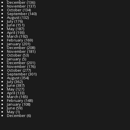
December
(136)
November
(137)
October
(134)
September
(140)
August
(132)
July
(176)
June
(151)
May
(187)
April
(193)
March
(192)
February
(169)
January
(201)
December
(208)
November
(181)
October
(53)
January
(5)
December
(201)
November
(176)
October
(277)
September
(301)
August
(354)
July
(362)
June
(387)
May
(127)
April
(133)
March
(165)
February
(148)
January
(108)
June
(59)
May
(1)
December
(6)