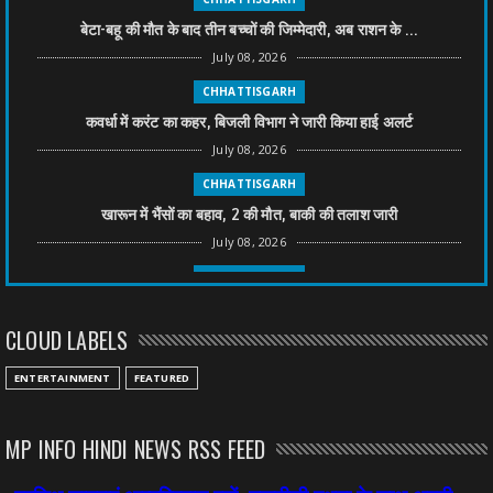
बेटा-बहू की मौत के बाद तीन बच्चों की जिम्मेदारी, अब राशन के ...
July 08, 2026
CHHATTISGARH
कवर्धा में करंट का कहर, बिजली विभाग ने जारी किया हाई अलर्ट
July 08, 2026
CHHATTISGARH
खारून में भैंसों का बहाव, 2 की मौत, बाकी की तलाश जारी
July 08, 2026
CHHATTISGARH
तीन साल से फरार रामगोपाल पर फिर शिकंजा, बेटे से पूछताछ
CLOUD LABELS
July 08, 2026
CHHATTISGARH
ENTERTAINMENT
FEATURED
अनुकंपा नियुक्ति में लापरवाही, हाई कोर्ट ने मांगा जवाब
July 08, 2026
MP INFO HINDI NEWS RSS FEED
CHHATTISGARH
महादेव ऐप केस में बड़ा एक्शन, सौरभ चंद्राकर हिरासत में