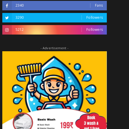
2340
Fans
3290
Followers
5212
Followers
- Advertisement -