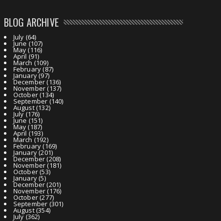
BLOG ARCHIVE
July
(64)
June
(107)
May
(116)
April
(91)
March
(109)
February
(87)
January
(97)
December
(136)
November
(137)
October
(134)
September
(140)
August
(132)
July
(176)
June
(151)
May
(187)
April
(193)
March
(192)
February
(169)
January
(201)
December
(208)
November
(181)
October
(53)
January
(5)
December
(201)
November
(176)
October
(277)
September
(301)
August
(354)
July
(362)