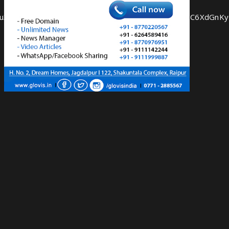
UYYxLEK4u3vs58J9wBTDTm_ePKooOTx06taXkdx_ogSFIhRY1C6X