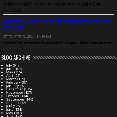
BLOG ARCHIVE
July
(64)
June
(107)
May
(116)
April
(91)
March
(109)
February
(87)
January
(97)
December
(136)
November
(137)
October
(134)
September
(140)
August
(132)
July
(176)
June
(151)
May
(187)
April
(193)