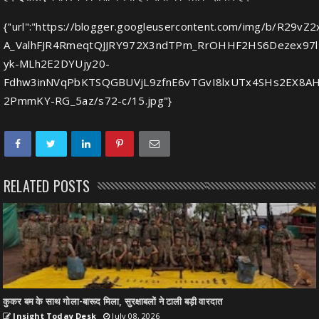
{"url":"https://blogger.googleusercontent.com/img/b/R29
A_ValhFJR4RmeqtQJJRY972X3ndTPm_RrOHHF2HS6Dezex97l
yk-MLh2E2DYUjy20-
Fdhw3inNVqPbKTSQGBUVjL9zfnE6vTGvI8lxUTx4SHs2EX8A
2PmmKY-RG_5az/s72-c/15.jpg"}
RELATED POSTS
कुकर बम के साथ गोला-बारूद मिला, सुरक्षाबलों ने टाली बड़ी वारदात
Insight Today Desk
July 08, 2026