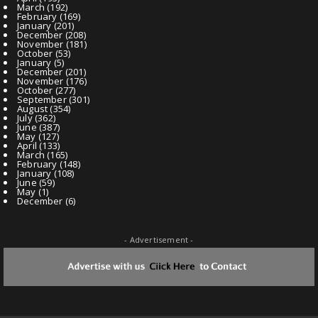
March
(192)
February
(169)
January
(201)
December
(208)
November
(181)
October
(53)
January
(5)
December
(201)
November
(176)
October
(277)
September
(301)
August
(354)
July
(362)
June
(387)
May
(127)
April
(133)
March
(165)
February
(148)
January
(108)
June
(59)
May
(1)
December
(6)
- Advertisement -