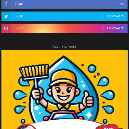
2340
Fans
3290
Followers
5212
Followers
- Advertisement -