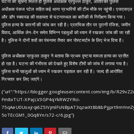
घटना की सूचना मिलते ही पुलिस अधीक्षक प्रफुल्ल ठाकुर, अतिरिक्त पुलिस
अधीक्षक पंकज पटेल सहित कई थाना प्रभारियों की टीम मौके पर पहुंची। एफएसएल
और डॉग स्क्वायड की सहायता से घटनास्थल का बारीकी से निरीक्षण किया गया।
पुलिस हत्या के कारणों की जांच कर रही है। प्रारंभिक तौर पर पुरानी रंजिश, जमीन
विवाद, आर्थिक लेन-देन समेत विभिन्न पहलुओं को ध्यान में रखकर जांच की जा रही
है। पुलिस ने दोनों शवों का पंचनामा तैयार कर पोस्टमार्टम के लिए भेज दिया है।
पुलिस अधीक्षक प्रफुल्ल ठाकुर ने बताया कि प्रथम दृष्टया मामला हत्या का प्रतीत
हो रहा है। घटना की गंभीरता को देखते हुए विशेष टीमों को जांच में लगाया गया है।
पुलिस सभी पहलुओं को ध्यान में रखकर पड़ताल कर रही है। जल्द ही आरोपित
गिरफ्तार कर लिए जाएंगे।
{"url":"https://blogger.googleusercontent.com/img/b/R
Fm8xTUT-XPajLV3GP4qYkRW2YRci-
75qAeU0Uoxjrqi6Z5IVjmlFsNBpAT3qzwXt8b8bPjjprt9mYnn
5oTEcGM1_0Gq8Yn/s72-c/6.jpg"}