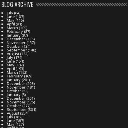
BLOG ARCHIVE
July
(64)
June
(107)
May
(116)
April
(91)
March
(109)
February
(87)
January
(97)
December
(136)
November
(137)
October
(134)
September
(140)
August
(132)
July
(176)
June
(151)
May
(187)
April
(193)
March
(192)
February
(169)
January
(201)
December
(208)
November
(181)
October
(53)
January
(5)
December
(201)
November
(176)
October
(277)
September
(301)
August
(354)
July
(362)
June
(387)
May
(127)
April
(133)