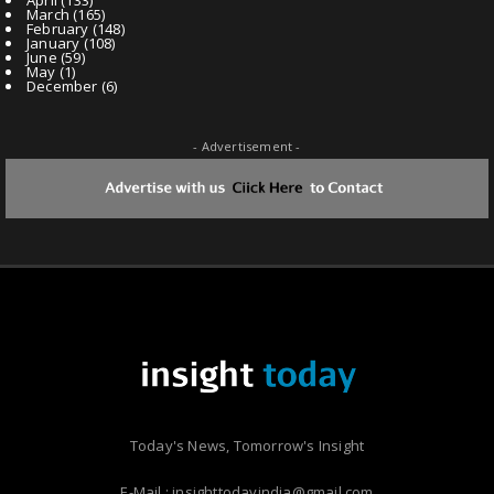
March
(165)
February
(148)
January
(108)
June
(59)
May
(1)
December
(6)
- Advertisement -
Today's News, Tomorrow's Insight
E-Mail : insighttodayindia@gmail.com