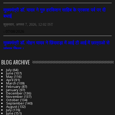
July 07, 2026
BLOG ARCHIVE
July
(64)
June
(107)
May
(116)
April
(91)
March
(109)
February
(87)
January
(97)
December
(136)
November
(137)
October
(134)
September
(140)
August
(132)
July
(176)
June
(151)