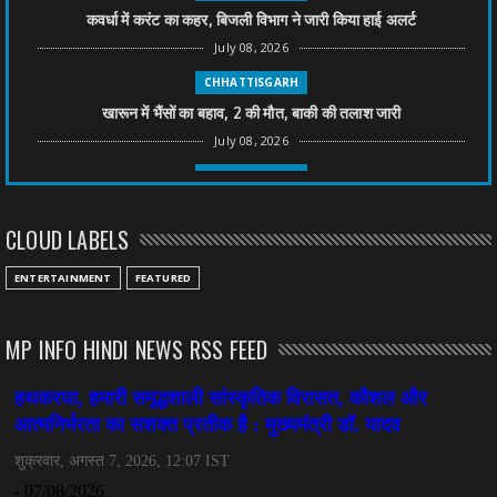
कवर्धा में करंट का कहर, बिजली विभाग ने जारी किया हाई अलर्ट
July 08, 2026
CHHATTISGARH
खारून में भैंसों का बहाव, 2 की मौत, बाकी की तलाश जारी
July 08, 2026
CHHATTISGARH
तीन साल से फरार रामगोपाल पर फिर शिकंजा, बेटे से पूछताछ
CLOUD LABELS
July 08, 2026
CHHATTISGARH
ENTERTAINMENT
FEATURED
अनुकंपा नियुक्ति में लापरवाही, हाई कोर्ट ने मांगा जवाब
July 08, 2026
MP INFO HINDI NEWS RSS FEED
CHHATTISGARH
महादेव ऐप केस में बड़ा एक्शन, सौरभ चंद्राकर हिरासत में
July 08, 2026
CHHATTISGARH
तीजन बाई को याद करेगा छत्तीसगढ़ का लोक कला जगत