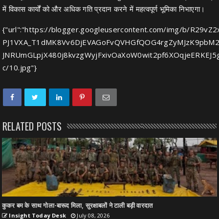
में विकास कार्यों को और अधिक गति प्रदान करने में महत्वपूर्ण भूमिका निभाएगा।
{"url":"https://blogger.googleusercontent.com/img/b/R2
PJ1VXA_T1dMK8Vv6DjEVAGoFvQVHGfQOG4rgZyMJzK9pbM2
JNRUmGLpjX480j8kvzgWyjFxivOaXoW0wit2pf6XOqjeERKEJ5
c/10.jpg"}
RELATED POSTS
कुकर बम के साथ गोला-बारूद मिला, सुरक्षाबलों ने टाली बड़ी वारदात
Insight Today Desk
July 08, 2026