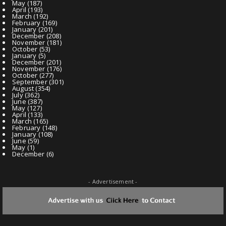
May
(187)
April
(193)
March
(192)
February
(169)
January
(201)
December
(208)
November
(181)
October
(53)
January
(5)
December
(201)
November
(176)
October
(277)
September
(301)
August
(354)
July
(362)
June
(387)
May
(127)
April
(133)
March
(165)
February
(148)
January
(108)
June
(59)
May
(1)
December
(6)
- Advertisement -