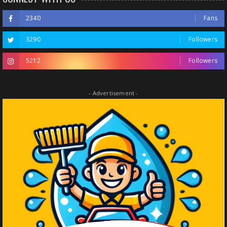
2340
Fans
3290
Followers
5212
Followers
- Advertisement -