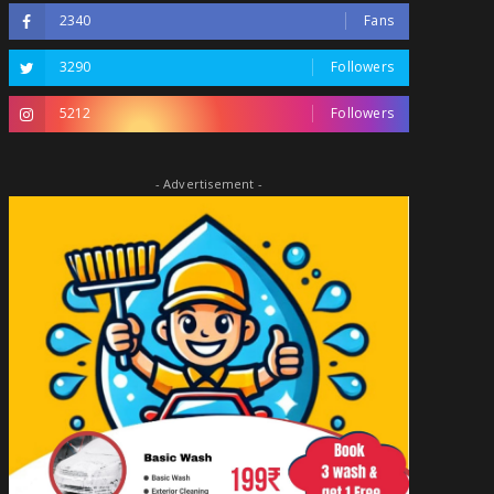
2340
Fans
3290
Followers
5212
Followers
- Advertisement -