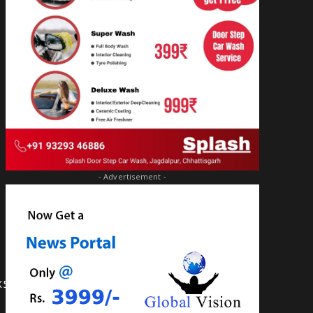
- Advertisement -
AX5HuNiW290-