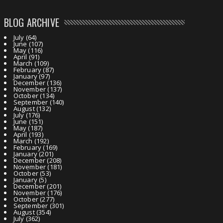
BLOG ARCHIVE
July
(64)
June
(107)
May
(116)
April
(91)
March
(109)
February
(87)
January
(97)
December
(136)
November
(137)
October
(134)
September
(140)
August
(132)
July
(176)
June
(151)
May
(187)
April
(193)
March
(192)
February
(169)
January
(201)
December
(208)
November
(181)
October
(53)
January
(5)
December
(201)
November
(176)
October
(277)
September
(301)
August
(354)
July
(362)