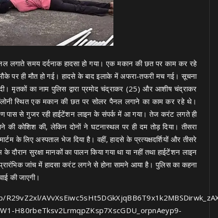
 पैनल लगाते समय दर्दनाक हादसा हो गया। एक मकान की छत पर काम कर रहे
 मौके पर ही मौत हो गई। हादसे के बाद इलाके में अफरा-तफरी मच गई। सूचना
 दी। मृतकों का नाम पुलिस द्वारा प्रमोद चंद्राकर (25) और आशीष चंद्राकर
 कॉलोनी स्थित एक मकान की छत पर सोलर पैनल लगाने का काम कर रहे थे।
ण पास से गुजर रही हाईटेंशन लाइन के संपर्क में आ गया। तेज करंट लगते ही
बचाने की कोशिश की, लेकिन दोनों ने घटनास्थल पर ही दम तोड़ दिया। तीसरा
टम के लिए अस्पताल भेज दिया है। वहीं, हादसे के प्रत्यक्षदर्शियों और तीसरे
 के दौरान सुरक्षा मानकों का पालन किया गया था या नहीं तथा हाईटेंशन लाइन
प्रारंभिक जांच में हादसा करंट लगने से होना सामने आया है। पुलिस का कहना
रवाई की जाएगी।
/img/b/R29vZ2xl/AVvXsEiwc5sHt5DGkXjqBB6T9x1k2MBSDirwk_z
7W1-H80rbeTksv2LrmqpZKsp7XscGDU_orpnAeyp9-