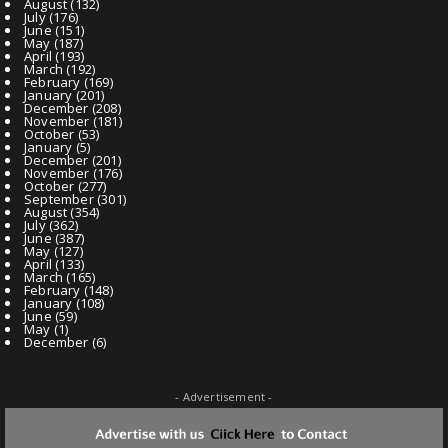
August
(132)
July
(176)
June
(151)
May
(187)
April
(193)
March
(192)
February
(169)
January
(201)
December
(208)
November
(181)
October
(53)
January
(5)
December
(201)
November
(176)
October
(277)
September
(301)
August
(354)
July
(362)
June
(387)
May
(127)
April
(133)
March
(165)
February
(148)
January
(108)
June
(59)
May
(1)
December
(6)
- Advertisement -