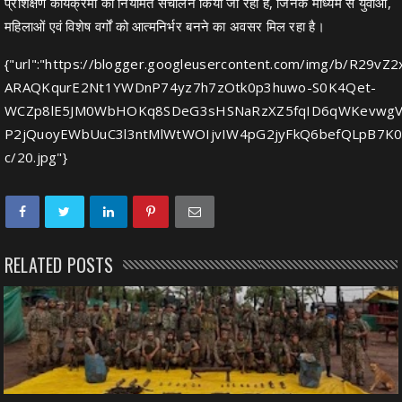
प्रशिक्षण कार्यक्रमों का नियमित संचालन किया जा रहा है, जिनके माध्यम से युवाओं,
महिलाओं एवं विशेष वर्गों को आत्मनिर्भर बनने का अवसर मिल रहा है।
{"url":"https://blogger.googleusercontent.com/img/b/R2
ARAQKqurE2Nt1YWDnP74yz7h7zOtk0p3huwo-S0K4Qet-
WCZp8lE5JM0WbHOKq8SDeG3sHSNaRzXZ5fqID6qWKevwgV
P2jQuoyEWbUuC3l3ntMlWtWOIjvIW4pG2jyFkQ6befQLpB7K0_
c/20.jpg"}
RELATED POSTS